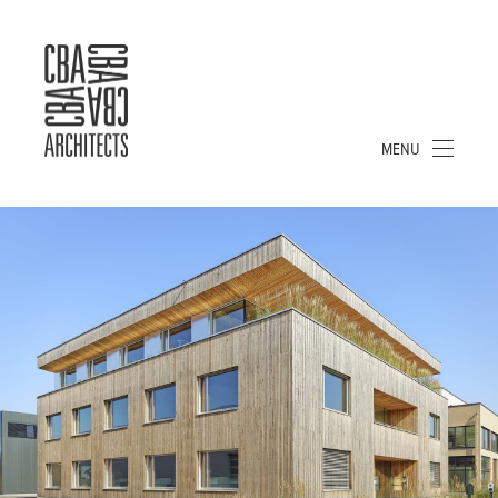
CBA
ARCHITECTS
S.A.
MENU